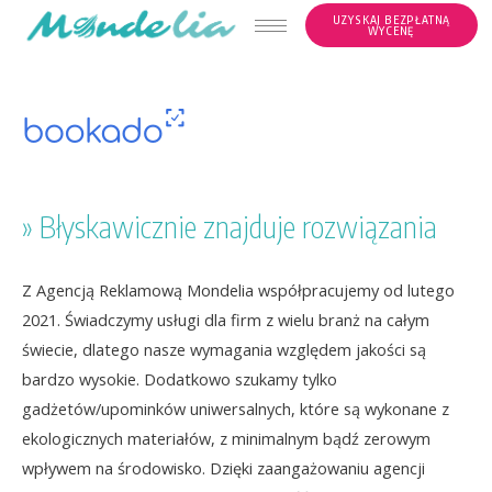
Skip
UZYSKAJ BEZPŁATNĄ
WYCENĘ
to
Post
content
navigation
» Błyskawicznie znajduje rozwiązania
Z Agencją Reklamową Mondelia współpracujemy od lutego
2021. Świadczymy usługi dla firm z wielu branż na całym
świecie, dlatego nasze wymagania względem jakości są
bardzo wysokie. Dodatkowo szukamy tylko
gadżetów/upominków uniwersalnych, które są wykonane z
ekologicznych materiałów, z minimalnym bądź zerowym
wpływem na środowisko. Dzięki zaangażowaniu agencji